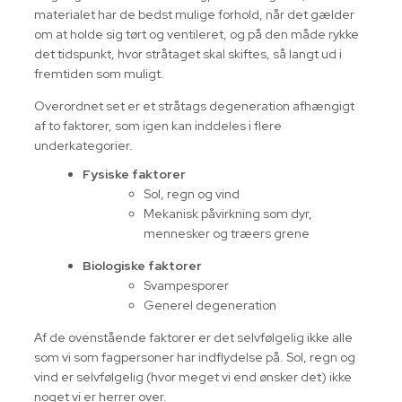
materialet har de bedst mulige forhold, når det gælder
om at holde sig tørt og ventileret, og på den måde rykke
det tidspunkt, hvor stråtaget skal skiftes, så langt ud i
fremtiden som muligt.
Overordnet set er et stråtags degeneration afhængigt
af to faktorer, som igen kan inddeles i flere
underkategorier.
Fysiske faktorer
Sol, regn og vind
Mekanisk påvirkning som dyr,
mennesker og træers grene
Biologiske faktorer
Svampesporer
Generel degeneration
Af de ovenstående faktorer er det selvfølgelig ikke alle
som vi som fagpersoner har indflydelse på. Sol, regn og
vind er selvfølgelig (hvor meget vi end ønsker det) ikke
noget vi er herrer over.