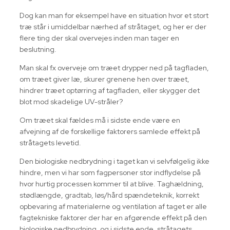
Dog kan man for eksempel have en situation hvor et stort
træ står i umiddelbar nærhed af stråtaget, og her er der
flere ting der skal overvejes inden man tager en
beslutning.
Man skal fx overveje om træet drypper ned på tagfladen,
om træet giver læ, skurer grenene hen over træet,
hindrer træet optørring af tagfladen, eller skygger det
blot mod skadelige UV-stråler?
Om træet skal fældes må i sidste ende være en
afvejning af de forskellige faktorers samlede effekt på
stråtagets levetid.
Den biologiske nedbrydning i taget kan vi selvfølgelig ikke
hindre, men vi har som fagpersoner stor indflydelse på
hvor hurtig processen kommer til at blive. Taghældning,
stødlængde, gradtab, løs/hård spændeteknik, korrekt
opbevaring af materialerne og ventilation af taget er alle
fagtekniske faktorer der har en afgørende effekt på den
biologiske nedbrydning, og i sidste ende, stråtagets