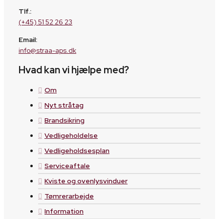
Tlf.:
(+45) 51 52 26 23
Email:
info@straa-aps.dk
Hvad kan vi hjælpe med?
Om
Nyt stråtag
Brandsikring
Vedligeholdelse
Vedligeholdsesplan
Serviceaftale
Kviste og ovenlysvinduer
Tømrerarbejde
Information