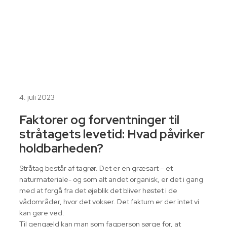
4. juli 2023
Faktorer og forventninger til
stråtagets levetid: Hvad påvirker
holdbarheden?
Stråtag består af tagrør. Det er en græsart – et
naturmateriale- og som alt andet organisk, er det i gang
med at forgå fra det øjeblik det bliver høstet i de
vådområder, hvor det vokser. Det faktum er der intet vi
kan gøre ved.
Til gengæld kan man som fagperson sørge for, at