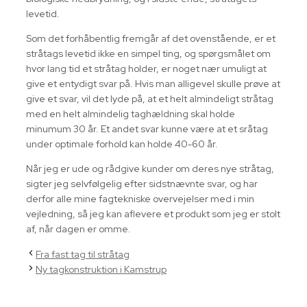
levetid.
Som det forhåbentlig fremgår af det ovenstående, er et
stråtags levetid ikke en simpel ting, og spørgsmålet om
hvor lang tid et stråtag holder, er noget nær umuligt at
give et entydigt svar på. Hvis man alligevel skulle prøve at
give et svar, vil det lyde på, at et helt almindeligt stråtag
med en helt almindelig taghældning skal holde
minumum 30 år. Et andet svar kunne være at et sråtag
under optimale forhold kan holde 40-60 år.
Når jeg er ude og rådgive kunder om deres nye stråtag,
sigter jeg selvfølgelig efter sidstnævnte svar, og har
derfor alle mine fagtekniske overvejelser med i min
vejledning, så jeg kan aflevere et produkt som jeg er stolt
af, når dagen er omme.
Fra fast tag til stråtag
Ny tagkonstruktion i Kamstrup