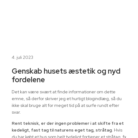
4. juli 2023
Genskab husets æstetik og nyd
fordelene
Det kan være svært at finde informationer om dette
emne, så derfor skriver jeg et hurtigt blogindlæg, så du
ikke skal bruge alt for meget tid på at surfe rundt efter
svar.
Rent teknisk, er der ingen problemer i at skifte fra et
kedeligt, fast tag til naturens eget tag, stråtag
. Hvis
du har købt et hus som helt tydeligt fortjener et stråtag, fx