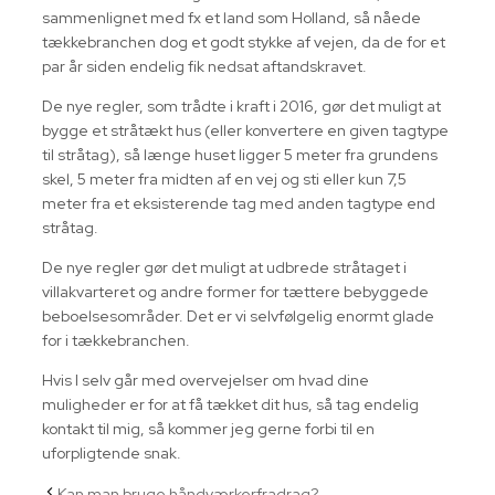
sammenlignet med fx et land som Holland, så nåede
tækkebranchen dog et godt stykke af vejen, da de for et
par år siden endelig fik nedsat aftandskravet.
De nye regler, som trådte i kraft i 2016, gør det muligt at
bygge et stråtækt hus (eller konvertere en given tagtype
til stråtag), så længe huset ligger 5 meter fra grundens
skel, 5 meter fra midten af en vej og sti eller kun 7,5
meter fra et eksisterende tag med anden tagtype end
stråtag.
De nye regler gør det muligt at udbrede stråtaget i
villakvarteret og andre former for tættere bebyggede
beboelsesområder. Det er vi selvfølgelig enormt glade
for i tækkebranchen.
Hvis I selv går med overvejelser om hvad dine
muligheder er for at få tækket dit hus, så tag endelig
kontakt til mig, så kommer jeg gerne forbi til en
uforpligtende snak.
Kan man bruge håndværkerfradrag?