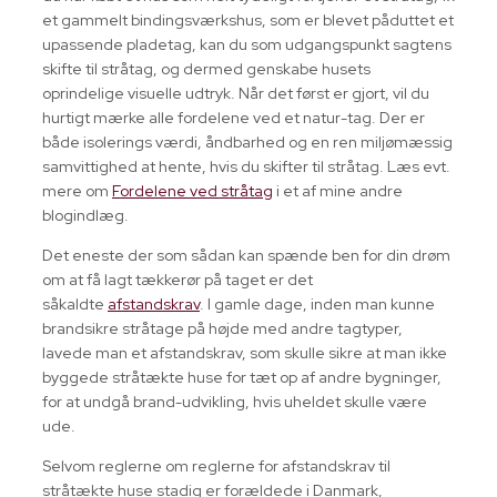
et gammelt bindingsværkshus, som er blevet påduttet et
upassende pladetag, kan du som udgangspunkt sagtens
skifte til stråtag, og dermed genskabe husets
oprindelige visuelle udtryk. Når det først er gjort, vil du
hurtigt mærke alle fordelene ved et natur-tag. Der er
både isolerings værdi, åndbarhed og en ren miljømæssig
samvittighed at hente, hvis du skifter til stråtag. Læs evt.
mere om
Fordelene ved stråtag
i et af mine andre
blogindlæg.
Det eneste der som sådan kan spænde ben for din drøm
om at få lagt tækkerør på taget er det
såkaldte
afstandskrav
. I gamle dage, inden man kunne
brandsikre stråtage på højde med andre tagtyper,
lavede man et afstandskrav, som skulle sikre at man ikke
byggede stråtækte huse for tæt op af andre bygninger,
for at undgå brand-udvikling, hvis uheldet skulle være
ude.
Selvom reglerne om reglerne for afstandskrav til
stråtækte huse stadig er forældede i Danmark,