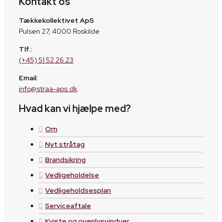
Kontakt os
Tækkekollektivet ApS
Pulsen 27, 4000 Roskilde
Tlf.:
(+45) 51 52 26 23
Email:
info@straa-aps.dk
Hvad kan vi hjælpe med?
Om
Nyt stråtag
Brandsikring
Vedligeholdelse
Vedligeholdsesplan
Serviceaftale
Kviste og ovenlysvinduer