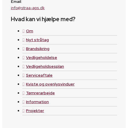
Email:
info@straa-aps.dk
Hvad kan vi hjælpe med?
Om
Nyt stråtag
Brandsikring
Vedligeholdelse
Vedligeholdsesplan
Serviceaftale
Kviste og ovenlysvinduer
Tømrerarbejde
Information
Projekter